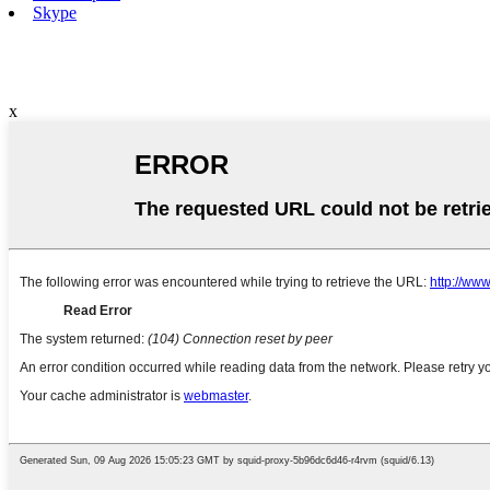
Skype
x