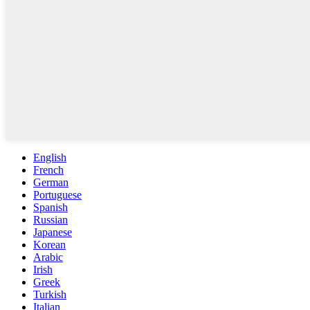
English
French
German
Portuguese
Spanish
Russian
Japanese
Korean
Arabic
Irish
Greek
Turkish
Italian