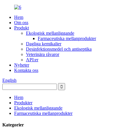
Hem
Om oss
Produkt
Ekologisk mellanliggande
Farmaceutiska mellanprodukter
Dagliga kemikalier
Desinfektionsmedel och antiseptika
Veterinära råvaror
API:er
Nyheter
Kontakta oss
English
Hem
Produkter
Ekologisk mellanliggande
Farmaceutiska mellanprodukter
Kategorier