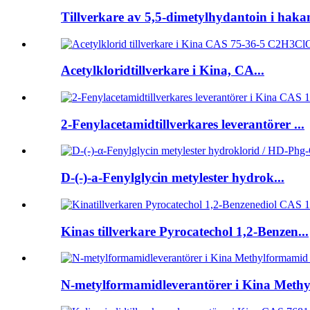
Tillverkare av 5,5-dimetylhydantoin i hakan
Acetylkloridtillverkare i Kina, CA...
2-Fenylacetamidtillverkares leverantörer ...
D-(-)-a-Fenylglycin metylester hydrok...
Kinas tillverkare Pyrocatechol 1,2-Benzen...
N-metylformamidleverantörer i Kina Methy.