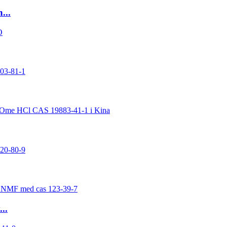
...
..