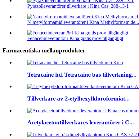
Pyrazolleverantörer tillverkare i Kina Cas: 288-13-1
N-metylformamidleverantörer i Kina Methylformamide...
Fenacetinleverantör i Kina gratis prov tillgängligt
Farmaceutiska mellanprodukter
Tetracaine hcl Tetracaine bas tillverkning...
Tillverkare av 2-etylhexylkloroformiat...
Acetylacetontillverkares leverantörer i C...