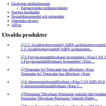
Ekologisk mellanliggande
Farmaceutiska mellanprodukter
Dagliga kemikalier
Desinfektionsmedel och antiseptika
Veterinära råvaror
API:er
Utvalda produkter
2,2'-Azodi(isobutyronitril) AIBN azobisisobut...
2-Fenylacetamidtillverkares leverantörer i Kina ...
Tetracaine hcl Tetracaine bas tillverkare i Kina
4′-kloropropiofenontillverkare i Kina C...
Piperazine Tillverkare Piperazine Vattenfri Diethy...