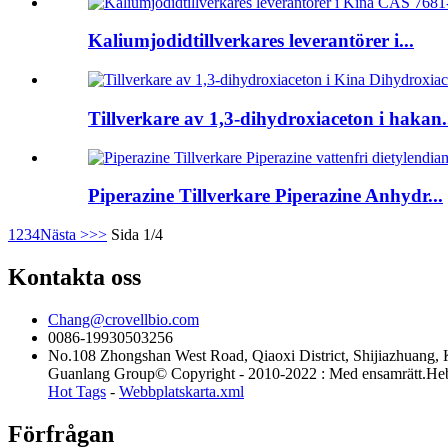
Kaliumjodidtillverkares leverantörer i...
Tillverkare av 1,3-dihydroxiaceton i hakan.
Piperazine Tillverkare Piperazine Anhydr...
1
2
3
4
Nästa >
>>
Sida 1/4
Kontakta oss
Chang@crovellbio.com
0086-19930503256
No.108 Zhongshan West Road, Qiaoxi District, Shijiazhuang, 
Guanlang Group© Copyright - 2010-2022 : Med ensamrätt.Hebe
Hot Tags
-
Webbplatskarta.xml
Förfrågan