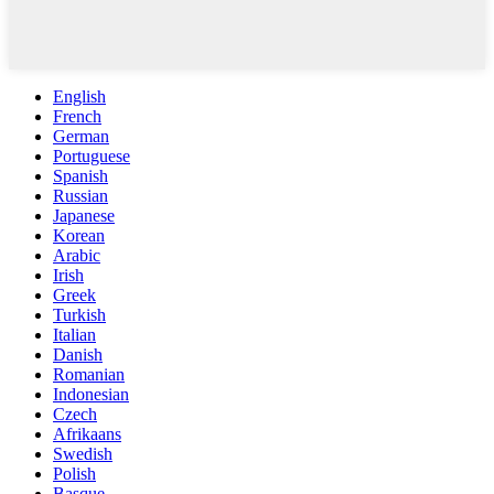
English
French
German
Portuguese
Spanish
Russian
Japanese
Korean
Arabic
Irish
Greek
Turkish
Italian
Danish
Romanian
Indonesian
Czech
Afrikaans
Swedish
Polish
Basque