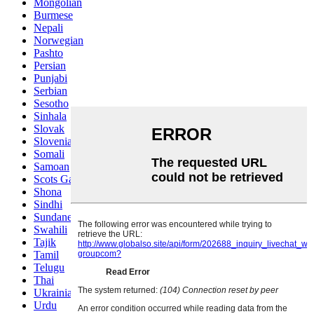
Mongolian
Burmese
Nepali
Norwegian
Pashto
Persian
Punjabi
Serbian
Sesotho
Sinhala
Slovak
Slovenian
Somali
Samoan
Scots Gaelic
Shona
Sindhi
Sundanese
Swahili
Tajik
Tamil
Telugu
Thai
Ukrainian
Urdu