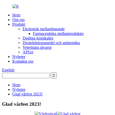
Hem
Om oss
Produkt
Ekologisk mellanliggande
Farmaceutiska mellanprodukter
Dagliga kemikalier
Desinfektionsmedel och antiseptika
Veterinära råvaror
API:er
Nyheter
Kontakta oss
English
Hem
Nyheter
Glad vårfest 2023!
Glad vårfest 2023!