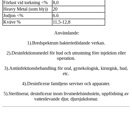
Förlust vid torkning <%
8,0
Heavy Metal (som bly))
20
Jodjon <%
6.6
Kväve %
11,5-12,8
Användande:
1).Bredspektrum bakteriedödande verkan.
2).Desinfektionsmedel för hud och utrustning före injektion eller
operation.
3).Antiinfektionsbehandling för oral, gynekologisk, kirurgisk, hud,
etc.
4).Desinficerar familjens serviser och apparater.
5).Steriliserar, desinficerar inom livsmedelsindustrin, uppfödning av
vattenlevande djur, djursjukdomar.