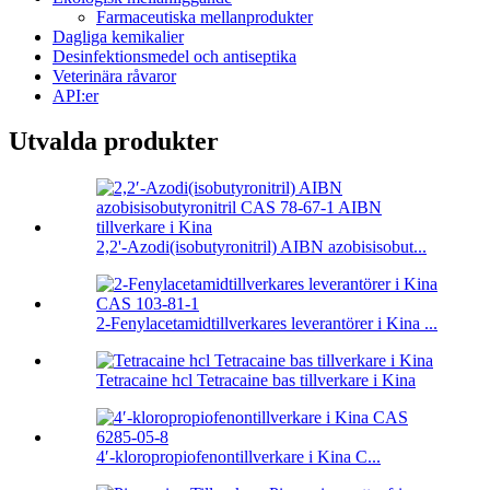
Farmaceutiska mellanprodukter
Dagliga kemikalier
Desinfektionsmedel och antiseptika
Veterinära råvaror
API:er
Utvalda produkter
2,2'-Azodi(isobutyronitril) AIBN azobisisobut...
2-Fenylacetamidtillverkares leverantörer i Kina ...
Tetracaine hcl Tetracaine bas tillverkare i Kina
4′-kloropropiofenontillverkare i Kina C...