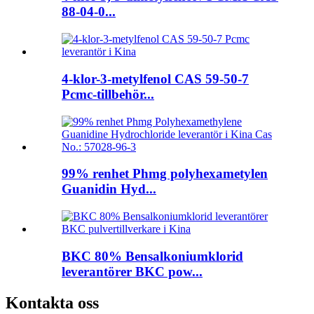
88-04-0...
4-klor-3-metylfenol CAS 59-50-7
Pcmc-tillbehör...
99% renhet Phmg polyhexametylen
Guanidin Hyd...
BKC 80% Bensalkoniumklorid
leverantörer BKC pow...
Kontakta oss