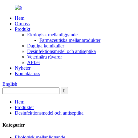
Hem
Om oss
Produkt
Ekologisk mellanliggande
Farmaceutiska mellanprodukter
Dagliga kemikalier
Desinfektionsmedel och antiseptika
Veterinära råvaror
API:er
Nyheter
Kontakta oss
English
Hem
Produkter
Desinfektionsmedel och antiseptika
Kategorier
Ekologisk mellanliggande