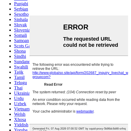
Punjabi
Serbian
Sesotho
Sinhala
Slovak
Slovenian
Somali
Samoan
Scots Gaelic
Shona
Sindhi
Sundanese
Swahili
Tajik
Tamil
Telugu
Thai
Ukrainian
Urdu
Uzbek
Vietnamese
Welsh
Xhosa
Yiddish
Yoruba