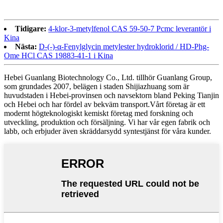
Tidigare:
4-klor-3-metylfenol CAS 59-50-7 Pcmc leverantör i
Kina
Nästa:
D-(-)-α-Fenylglycin metylester hydroklorid / HD-Phg-
Ome HCl CAS 19883-41-1 i Kina
Hebei Guanlang Biotechnology Co., Ltd. tillhör Guanlang Group,
som grundades 2007, belägen i staden Shijiazhuang som är
huvudstaden i Hebei-provinsen och navsektorn bland Peking Tianjin
och Hebei och har fördel av bekväm transport.Vårt företag är ett
modernt högteknologiskt kemiskt företag med forskning och
utveckling, produktion och försäljning. Vi har vår egen fabrik och
labb, och erbjuder även skräddarsydd syntestjänst för våra kunder.