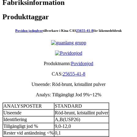
Fabriksinformation
Produkttaggar
Povidon jodpulver
tillverkare i Kina CAS
25655-41-8
för läkemedelsbruk
Produktnamn:
Povidonjod
CAS:
25655-41-8
Utseende: Röd-brunt, kristallint pulver
Analys: Tillgängligt Jod 9%~12%
ANALYSPOSTER
STANDARD
Utseende
Röd-brunt, kristallint pulver
Identifiering
A,B(USP26)
Tillgängligt jod %
9,0-12,0
Rester vid antändning <%
0,1